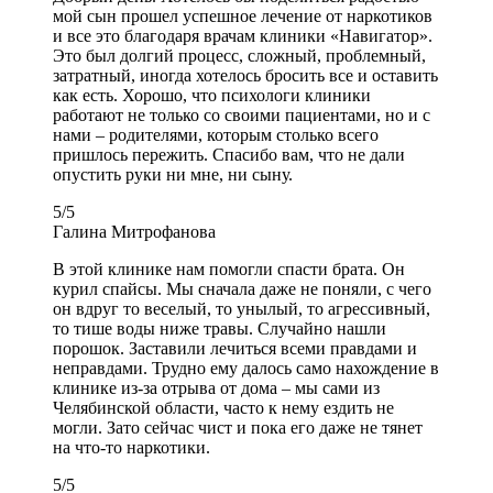
мой сын прошел успешное лечение от наркотиков
и все это благодаря врачам клиники «Навигатор».
Это был долгий процесс, сложный, проблемный,
затратный, иногда хотелось бросить все и оставить
как есть. Хорошо, что психологи клиники
работают не только со своими пациентами, но и с
нами – родителями, которым столько всего
пришлось пережить. Спасибо вам, что не дали
опустить руки ни мне, ни сыну.
5
/
5
Галина Митрофанова
В этой клинике нам помогли спасти брата. Он
курил спайсы. Мы сначала даже не поняли, с чего
он вдруг то веселый, то унылый, то агрессивный,
то тише воды ниже травы. Случайно нашли
порошок. Заставили лечиться всеми правдами и
неправдами. Трудно ему далось само нахождение в
клинике из-за отрыва от дома – мы сами из
Челябинской области, часто к нему ездить не
могли. Зато сейчас чист и пока его даже не тянет
на что-то наркотики.
5
/
5