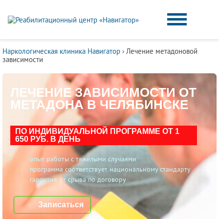
Наркологическая клиника Навигатор
›
Лечение метадоновой
зависимости
ЛЕЧЕНИЕ ЗАВИСИМОСТИ ОТ
МЕТАДОНА В ЧЕЛЯБИНСКЕ
ПО ИНДИВИДУАЛЬНОЙ ПРОГРАММЕ ОТ 1
650 РУБ. В ДЕНЬ
опыт работы с тяжелыми случаями
программа соответствует национальному стандарту
гарантия от срыва по договору
Записаться