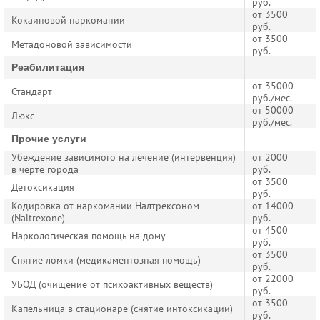
руб.
от 3500
Кокаиновой наркомании
руб.
от 3500
Метадоновой зависимости
руб.
Реабилитация
от 35000
Стандарт
руб./мес.
от 50000
Люкс
руб./мес.
Прочие услуги
Убеждение зависимого на лечение (интервенция)
от 2000
в черте города
руб.
от 3500
Детоксикация
руб.
Кодировка от наркомании Налтрексоном
от 14000
(Naltrexone)
руб.
от 4500
Наркологическая помощь на дому
руб.
от 3500
Снятие ломки (медикаментозная помощь)
руб.
от 22000
УБОД (очищение от психоактивных веществ)
руб.
от 3500
Капельница в стационаре (снятие интоксикации)
руб.