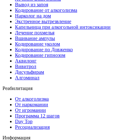
Вывод из запоя
Кодирование от алкоголизма
Нарколог на дом
Экстренное вытрезвление
Капельница при алкогольной интоксикации
Лечение похмелья
Вшивание ампулы
Кодирование уколом
Кодирование по Довженко
Кодирование гипнозом
Аквилонг
Вивитрол
Дисульфирам
Алгоминал
Реабилитация
От алкоголизма
От наркомании
От игромании
Программа 12 шагов
Day Top
Ресоциализация
Информация