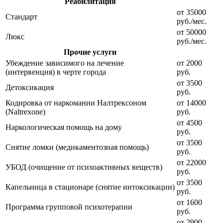
Реабилитация
от 35000
Стандарт
руб./мес.
от 50000
Люкс
руб./мес.
Прочие услуги
Убеждение зависимого на лечение
от 2000
(интервенция) в черте города
руб.
от 3500
Детоксикация
руб.
Кодировка от наркомании Налтрексоном
от 14000
(Naltrexone)
руб.
от 4500
Наркологическая помощь на дому
руб.
от 3500
Снятие ломки (медикаментозная помощь)
руб.
от 22000
УБОД (очищение от психоактивных веществ)
руб.
от 3500
Капельница в стационаре (снятие интоксикации)
руб.
от 1600
Программа групповой психотерапии
руб.
от 2900